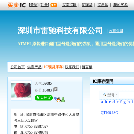
[
登陆
] [
注册
]
买卖IC网
|
IC现货
|
IC急购
|
我的买卖
深圳市雷驰科技有限公司
|
收藏公司
ATMEL原装进口偏门型号是我们的强项，通用型号是我们的优势，期待
公司首页
|
供应产品
|
IC现货库存
|
联系我们
|
留言板
IC库存型号
人气:
59085
积分:
16483
型号：
a
b
c
d
e
f
g
h
i
QT100-ISG
地 址:
深圳市福田区深南中路佳和大厦华
强三店5C219室
电 话:
0755-82887527
传 真:
0755-82799748