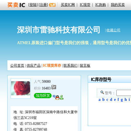
[
登陆
] [
注册
]
买卖IC网
|
IC现货
|
IC急购
|
我的买卖
深圳市雷驰科技有限公司
|
收藏公司
ATMEL原装进口偏门型号是我们的强项，通用型号是我们的优势，期待
公司首页
|
供应产品
|
IC现货库存
|
联系我们
|
留言板
IC库存型号
人气:
59080
积分:
16483
型号：
a
b
c
d
e
f
g
h
i
地 址:
深圳市福田区深南中路佳和大厦华
强三店5C219室
电 话:
0755-82887527
传 真:
0755-82799748