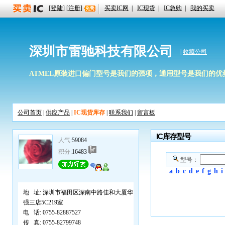
[
登陆
] [
注册
]
买卖IC网
|
IC现货
|
IC急购
|
我的买卖
深圳市雷驰科技有限公司
|
收藏公司
ATMEL原装进口偏门型号是我们的强项，通用型号是我们的优势，期待
公司首页
|
供应产品
|
IC现货库存
|
联系我们
|
留言板
IC库存型号
人气:
59084
积分:
16483
型号：
a
b
c
d
e
f
g
h
i
地 址:
深圳市福田区深南中路佳和大厦华
强三店5C219室
电 话:
0755-82887527
传 真:
0755-82799748