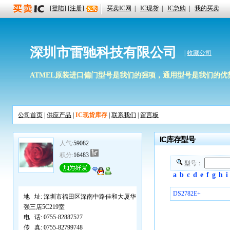
[
登陆
] [
注册
]
买卖IC网
|
IC现货
|
IC急购
|
我的买卖
深圳市雷驰科技有限公司
|
收藏公司
ATMEL原装进口偏门型号是我们的强项，通用型号是我们的优势，期待
公司首页
|
供应产品
|
IC现货库存
|
联系我们
|
留言板
IC库存型号
人气:
59082
积分:
16483
型号：
a
b
c
d
e
f
g
h
i
DS2782E+
地 址:
深圳市福田区深南中路佳和大厦华
强三店5C219室
电 话:
0755-82887527
传 真:
0755-82799748