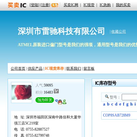
[
登陆
] [
注册
]
买卖IC网
|
IC现货
|
IC急购
|
我的买卖
深圳市雷驰科技有限公司
|
收藏公司
ATMEL原装进口偏门型号是我们的强项，通用型号是我们的优势，期待
公司首页
|
供应产品
|
IC现货库存
|
联系我们
|
留言板
IC库存型号
人气:
59095
积分:
16483
型号：
a
b
c
d
e
f
g
h
i
COP8SAB728M9
地 址:
深圳市福田区深南中路佳和大厦华
强三店5C219室
电 话:
0755-82887527
传 真:
0755-82799748