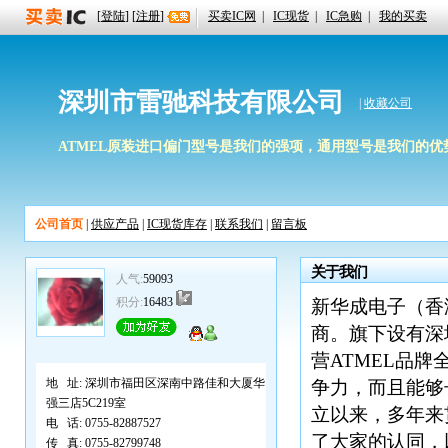
[
登陆
] [
注册
]
买卖IC网
|
IC现货
|
IC急购
|
我的买卖
深圳市雷驰科技有限公司
|
收藏公司
ATMEL原装进口偏门型号是我们的强项，通用型号是我们的优势，期待
公司首页
|
供应产品
|
IC现货库存
|
联系我们
|
留言板
关于我们
人气:
59093
积分:
16483
新华成电子（香
商。旗下设有深
营ATMEL品
地 址:
深圳市福田区深南中路佳和大厦华
争力，而且能够
强三店5C219室
立以来，多年来
电 话:
0755-82887527
了大家的认同，
传 真:
0755-82799748