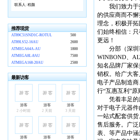
联系人:
程颜
我们致力于打造
的供应商而不懈
理念，积极开拓
推荐现货
们始终相信：只
AT89C51SND1C-ROTUL
500
更远！
AT89LS52-16AU
2600
分部（深圳市雷
ATMEGA64A-AU
1800
ATMEGA8L-8AU
7500
WINBOND、AL
ATMEGA168-20AU
2500
知名品牌厂家保
销权。给广大客
最新访客
电子产品制造商
行“互惠互利”
凭着丰足的库
游客
游客
游客
对于电子元器件
2 小时前
2 天前
3 天前
一站式配套供货
售后服务。广泛
表、等产品中涵
游客
游客
游客